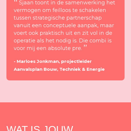
“
Sjaan toont in de samenwerking het
vermogen om feilloos te schakelen
tussen strategische partnerschap
vanuit een conceptuele aanpak, maar
voert ook praktisch uit en zit vol in de
operatie als het nodig is. Die combi is
”
voor mij een absolute pre.
- Marloes Jonkman, projectleider
Aanvalsplan Bouw, Techniek & Energie
WAT IS JOUW